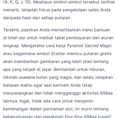
(A, K, Q, J, 10). Meskipun simbol-simbol tersebut terlihat
menarik, tetaplah fokus pada pengelolaan saldo Anda
daripada hasil dari setiap putaran.
Terakhir, pastikan Anda memanfaatkan menu bantuan
di bilah sisi untuk melihat tabel pembayaran dan aturan
lengkap. Mengetahui cara kerja
Pyramid Sacred Magic
atau bagaimana simbol Scatter memicu putaran gratis
akan memberikan gambaran yang lebih jelas tentang
apa yang terjadi di layar. Bermainlah untuk hiburan,
nikmati suasana hutan yang magis, dan selalu tetapkan
batasan waktu agar sesi bermain Anda tetap
menyenangkan dan tidak mengganggu aktivitas 898aa
lainnya. Ingat, tidak ada cara untuk menjamin
kemenangan dalam permainan slot; ini murni tentang
keberuntungan dan menikmati fitur-fitur 898aa kreatif