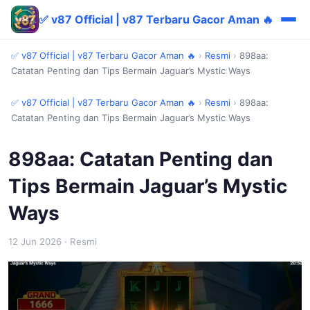
✅ v87 Official | v87 Terbaru Gacor Aman 🔥
✅ v87 Official | v87 Terbaru Gacor Aman 🔥
›
Resmi
›
898aa:
Catatan Penting dan Tips Bermain Jaguar’s Mystic Ways
✅ v87 Official | v87 Terbaru Gacor Aman 🔥
›
Resmi
›
898aa:
Catatan Penting dan Tips Bermain Jaguar’s Mystic Ways
898aa: Catatan Penting dan
Tips Bermain Jaguar’s Mystic
Ways
12 Jun 2026
· Resmi