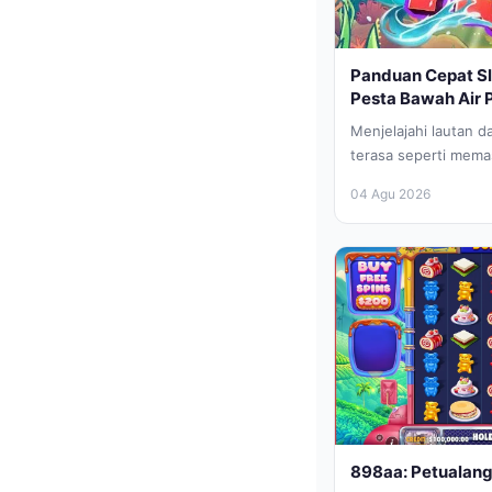
Panduan Cepat Sl
Pesta Bawah Air P
Menjelajahi lautan d
terasa seperti mema
penuh dengan kejuta
04 Agu 2026
898aa: Petualang