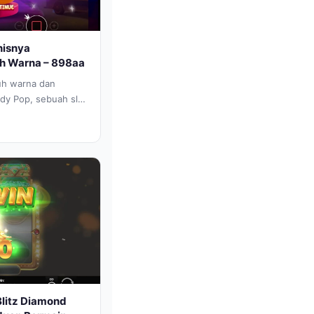
nisnya
h Warna – 898aa
uh warna dan
dy Pop, sebuah slot
ah setiap...
Blitz Diamond