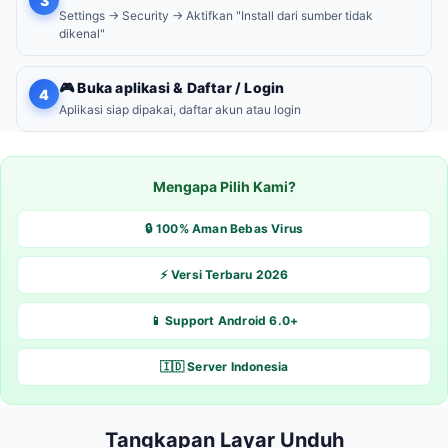
3
Settings → Security → Aktifkan "Install dari sumber tidak
dikenal"
🎮 Buka aplikasi & Daftar / Login
4
Aplikasi siap dipakai, daftar akun atau login
Mengapa Pilih Kami?
🔒 100% Aman Bebas Virus
⚡ Versi Terbaru 2026
📱 Support Android 6.0+
🇮🇩 Server Indonesia
Tangkapan Layar Unduh