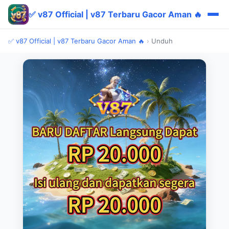
✅ v87 Official | v87 Terbaru Gacor Aman 🔥
✅ v87 Official | v87 Terbaru Gacor Aman 🔥
›
Unduh