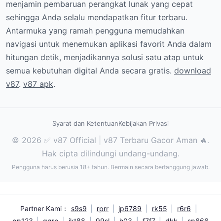
menjamin pembaruan perangkat lunak yang cepat
sehingga Anda selalu mendapatkan fitur terbaru.
Antarmuka yang ramah pengguna memudahkan
navigasi untuk menemukan aplikasi favorit Anda dalam
hitungan detik, menjadikannya solusi satu atap untuk
semua kebutuhan digital Anda secara gratis.
download
v87
.
v87 apk
.
Syarat dan Ketentuan
Kebijakan Privasi
© 2026 ✅ v87 Official | v87 Terbaru Gacor Aman 🔥.
Hak cipta dilindungi undang-undang.
Pengguna harus berusia 18+ tahun. Bermain secara bertanggung jawab.
Partner Kami：
s9s9
|
rprr
|
jp6789
|
rk55
|
r6r6
|
pp123
|
qqrp
|
jkt88
|
99sl
|
h03
|
f7f7
|
dkk
|
sp666