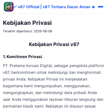
✅ v87 Official | v87 Terbaru Gacor Aman 🔥
Kebijakan Privasi
Terakhir diperbarui: 2026-08-08
Kebijakan Privasi v87
1. Komitmen Privasi
PT. Pratama Inovasi Digital, sebagai pengelola platform
v87, berkomitmen untuk melindungi dan menghormati
privasi Anda. Kebijakan Privasi ini menjelaskan
bagaimana kami mengumpulkan, menggunakan,
mengungkapkan, dan melindungi data pribadi Anda
saat Anda menggunakan layanan hiburan langsung dan
permainan klasik kami. Kebijakan ini disusun sesuai