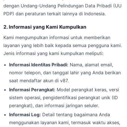
dengan Undang-Undang Pelindungan Data Pribadi (UU
PDP) dan peraturan terkait lainnya di Indonesia.
2. Informasi yang Kami Kumpulkan
Kami mengumpulkan informasi untuk memberikan
layanan yang lebih baik kepada semua pengguna kami.
Jenis informasi yang kami kumpulkan meliputi:
Informasi Identitas Pribadi:
Nama, alamat email,
nomor telepon, dan tanggal lahir yang Anda berikan
saat mendaftar akun di v87.
Informasi Perangkat:
Model perangkat keras, versi
sistem operasi, pengidentifikasi perangkat unik (ID
perangkat), dan informasi jaringan seluler.
Informasi Log:
Detail tentang bagaimana Anda
menggunakan layanan kami, termasuk waktu akses,