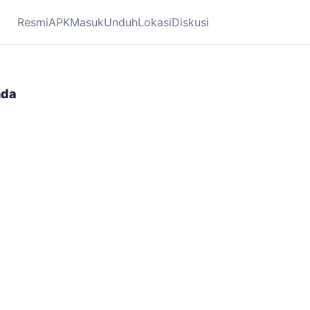
Resmi
APK
Masuk
Unduh
Lokasi
Diskusi
nda