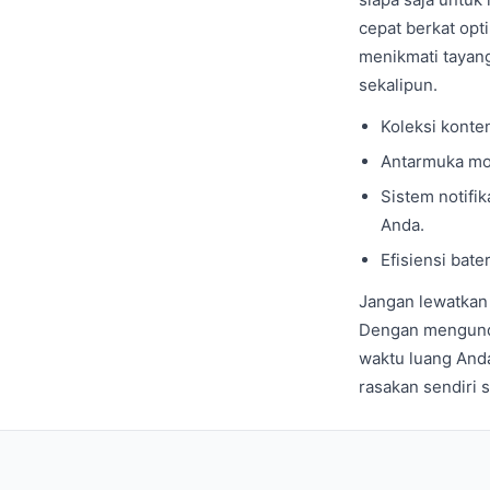
cepat berkat opt
menikmati tayang
sekalipun.
Koleksi konte
Antarmuka mo
Sistem notifi
Anda.
Efisiensi bate
Jangan lewatkan 
Dengan mengund
waktu luang Anda
rasakan sendiri s