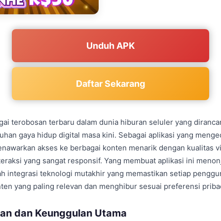
Unduh APK
Daftar Sekarang
ai terobosan terbaru dalam dunia hiburan seluler yang diranc
han gaya hidup digital masa kini. Sebagai aplikasi yang meng
nawarkan akses ke berbagai konten menarik dengan kualitas v
raksi yang sangat responsif. Yang membuat aplikasi ini menon
ah integrasi teknologi mutakhir yang memastikan setiap pengg
en yang paling relevan dan menghibur sesuai preferensi priba
lan dan Keunggulan Utama