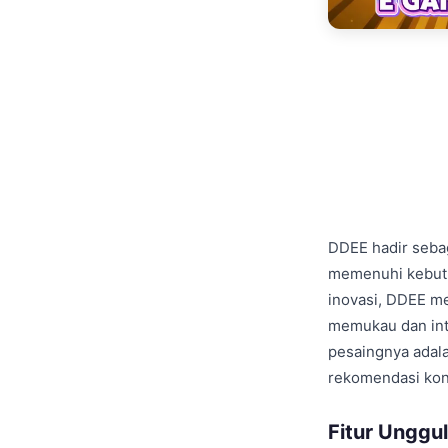
DDEE hadir sebag
memenuhi kebutu
inovasi, DDEE me
memukau dan inte
pesaingnya adal
rekomendasi kont
Fitur Unggu