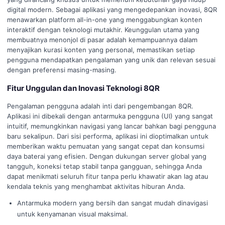
digital modern. Sebagai aplikasi yang mengedepankan inovasi, 8QR
menawarkan platform all-in-one yang menggabungkan konten
interaktif dengan teknologi mutakhir. Keunggulan utama yang
membuatnya menonjol di pasar adalah kemampuannya dalam
menyajikan kurasi konten yang personal, memastikan setiap
pengguna mendapatkan pengalaman yang unik dan relevan sesuai
dengan preferensi masing-masing.
Fitur Unggulan dan Inovasi Teknologi 8QR
Pengalaman pengguna adalah inti dari pengembangan 8QR.
Aplikasi ini dibekali dengan antarmuka pengguna (UI) yang sangat
intuitif, memungkinkan navigasi yang lancar bahkan bagi pengguna
baru sekalipun. Dari sisi performa, aplikasi ini dioptimalkan untuk
memberikan waktu pemuatan yang sangat cepat dan konsumsi
daya baterai yang efisien. Dengan dukungan server global yang
tangguh, koneksi tetap stabil tanpa gangguan, sehingga Anda
dapat menikmati seluruh fitur tanpa perlu khawatir akan lag atau
kendala teknis yang menghambat aktivitas hiburan Anda.
Antarmuka modern yang bersih dan sangat mudah dinavigasi
untuk kenyamanan visual maksimal.